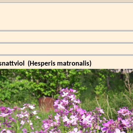
snattviol
(
Hesperis matronalis
)