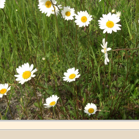
6-12
vid Rö station