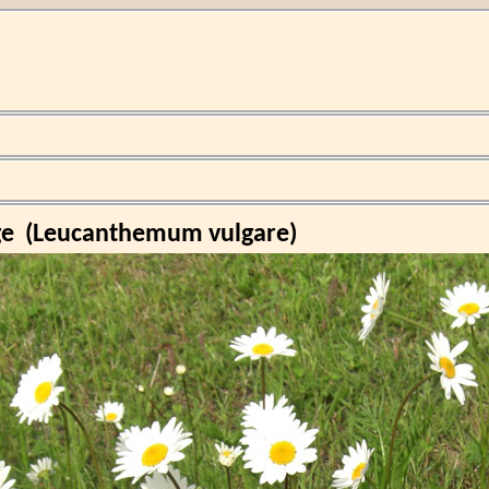
ge
(
Leucanthemum vulgare
)