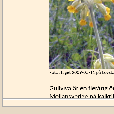
Fotot taget
2009-05-11
på Lövst
Gullviva är en flerårig 
Mellansverige på kalkr
gräsmark. Förr har gullv
och snus, men man har