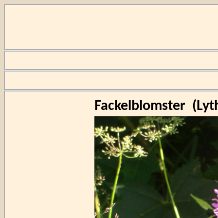
Fackelblomster
(
Lyt