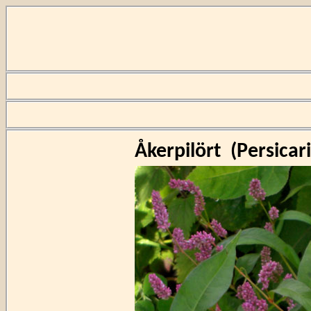
Åkerpilört
(
Persicar