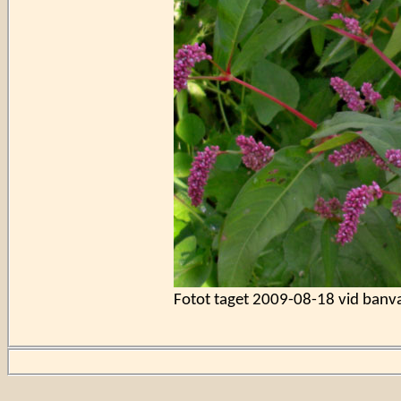
Fotot taget
2009-08-18
vid banva
Detta kan vara en åkerpil
som oftast verkar ha rö