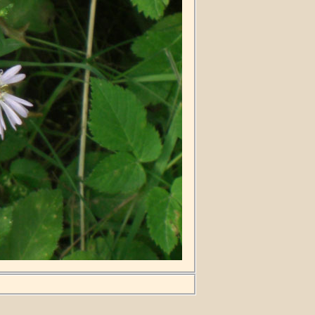
n kan bli sex dm hög och är vanlig
plar har vita blommor och det är