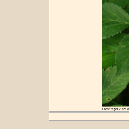
Fotot taget
2009-0
Strandaster ä
längs kusten