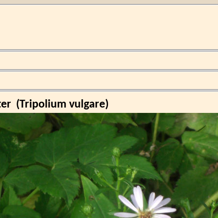
ter
(
Tripolium vulgare
)