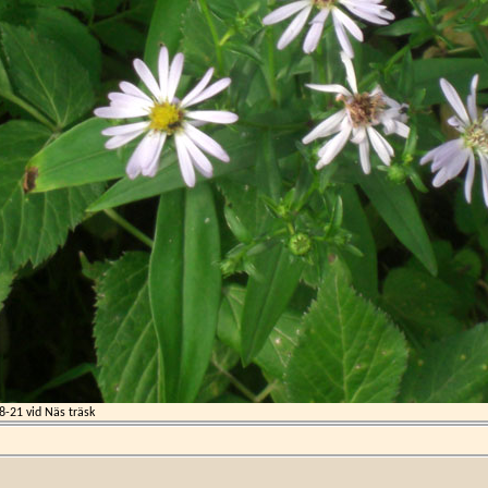
8-21
vid Näs träsk
r en ett- till flerårig havsstrandväxt som växer i små tuvor. De
. Den ska egentligen ha ljust violetta blommor, men vårt exem