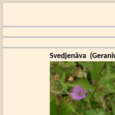
Svedjenäva
(
Geran