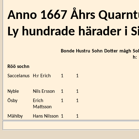
Anno 1667 Åhrs Quarntu
Ly hundrade härader i 
Bonde
Hustru
Sohn
Dotter
mågh
So
h:
Röö sochn
Saccelanus
H:r Erich
1
1
Nyble
Nils Ersson
1
1
Ösby
Erich
1
1
Mattsson
Mählby
Hans Nilsson
1
1
Erich
1
1
Jönsson