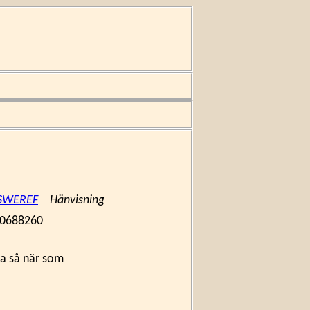
i SWEREF
Hänvisning
0688260
ta så när som