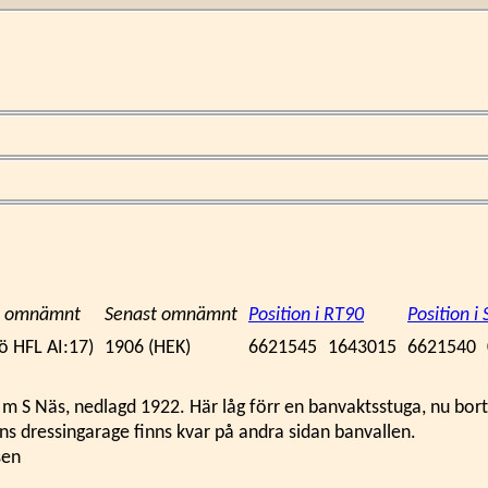
st omnämnt
Senast omnämnt
Position i RT90
Position 
ö HFL AI:17)
1906 (HEK)
6621545
1643015
6621540
0 m S Näs, nedlagd 1922. Här låg förr en banvaktsstuga, nu bor
s dressingarage finns kvar på andra sidan banvallen.
sen