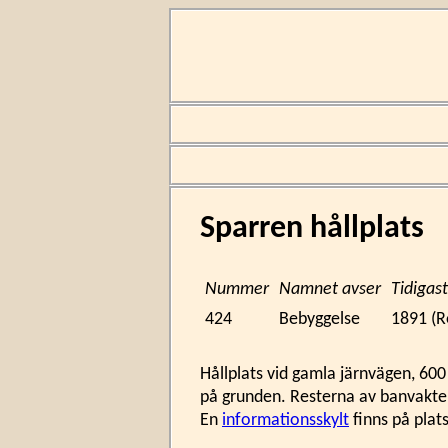
Sparren hållplats
Nummer
Namnet avser
Tidiga
424
Bebyggelse
1891 (R
Hållplats vid gamla järnvägen, 60
på grunden. Resterna av banvakten
En
informationsskylt
finns på plat